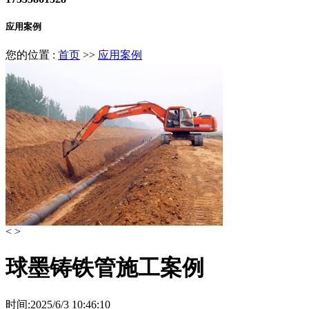
应用案例
您的位置 :
首页
>>
应用案例
<
>
球墨铸铁管施工案例
时间:2025/6/3 10:46:10