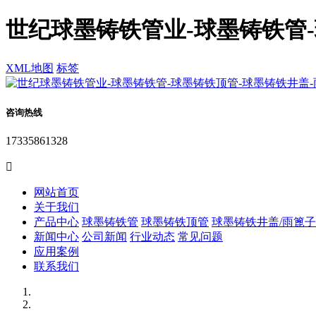
世纪球墨铸铁管业-球墨铸铁管
XML地图
标签
咨询热线
17335861328

网站首页
关于我们
产品中心
球墨铸铁管
球墨铸铁顶管
球墨铸铁井盖/雨篦子
新闻中心
公司新闻
行业动态
常见问题
应用案例
联系我们