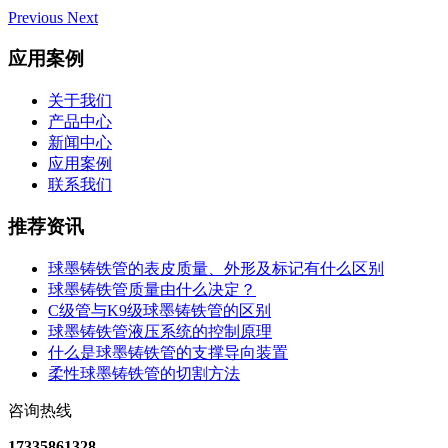
Previous
Next
应用案例
关于我们
产品中心
新闻中心
应用案例
联系我们
推荐资讯
球墨铸铁管的表皮质量、外形及标记有什么区别
球墨铸铁管质量由什么决定？
C级管与K9级球墨铸铁管的区别
球墨铸铁管液压系统的控制原理
什么是球墨铸铁管的支撑导向装置
柔性球墨铸铁管的切割方法
咨询热线
17335861328